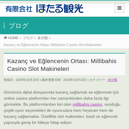
ブログ
HOME
»
ブログ
»
未分類
»
Kazanç ve Eğlencenin Ortası: Millibahis Casino Slot Makineleri
Kazanç ve Eğlencenin Ortası: Millibahis
Casino Slot Makineleri
投稿日 : 2025年10月10日
最終更新日時 : 2025年10月10日
カテゴリー :
未分類
Günümüz dijital dünyasında kazanç sağlamak ve eğlenmek için
online casino platformları her zamankinden daha fazla ilgi
görmekte. Bu platformlardan biri olan
millibahis casino
, sunduğu
çeşitli oyun seçenekleri ile oyunculara hem heyecan hem de
kazanç sağlamakta. Özellikle slot makineleri, basit ve eğlenceli
yapısıyla geniş bir kitleye hitap ediyor.