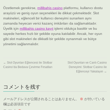
Özetlemek gerekirse,
millibahis casino
platformu, kullanıcı dostu
arayüzü ve geniş oyun seçenekleri ile dikkat çekmektedir. Slot
makineleri, eğlenceli bir kullanıcı deneyimi sunarken aynı
zamanda heyecan verici kazanç imkânları da sağlamaktadır.
Üyelik için
millibahis casino kayıt
işlemi oldukça basittir ve bu
sayede herkes hızlı bir şekilde oyuna katılabilir. Ancak, her oyun
gibi slot makineleri de dikkatli bir şekilde oynanmalı ve bütçe
yönetimi sağlanmalıdır.
←
Slot Oyunları Eğlencesi ile Slotbar
Slot Oyunları ve Canlı Casino
Casino’da Bedava Çevirme Fırsatları
Deneyimi: Slotbar Casino ile
Eğlenceyi Yakalayın
→
コメントを残す
メールアドレスが公開されることはありません。
※
が付いている
欄は必須項目です