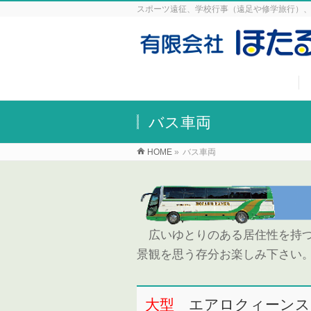
スポーツ遠征、学校行事（遠足や修学旅行）、
バス車両
HOME
»
バス車両
広いゆとりのある居住性を持つ
景観を思う存分お楽しみ下さい
大型
エアロクィーンス