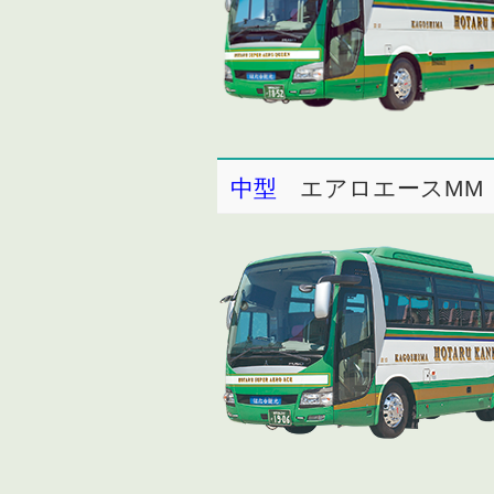
中型
エアロエースMM