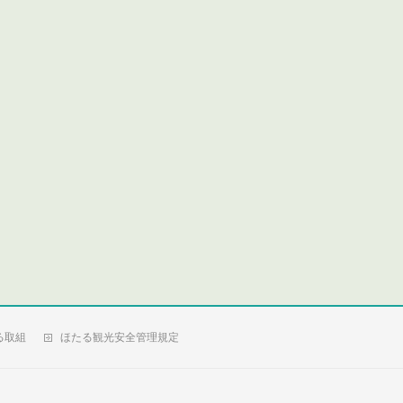
る取組
ほたる観光安全管理規定