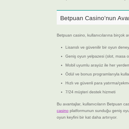
Betpuan Casino’nun Avan
Betpuan casino, kullanıcılarına birçok av
Lisanslı ve güvenilir bir oyun dene
Geniş oyun yelpazesi (slot, masa o
Mobil uyumlu arayüz ile her yerden
Ödül ve bonus programlarıyla kulla
Hızlı ve güvenli para yatırma/çekme
7/24 müşteri destek hizmeti
Bu avantajlar, kullanıcıların Betpuan cas
casino
platformunun sunduğu geniş oyun s
oyun keyfini bir kat daha artırıyor.