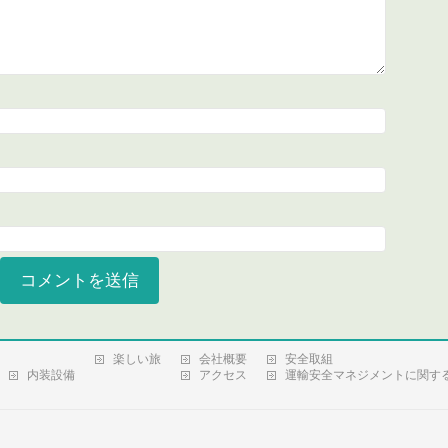
楽しい旅
会社概要
安全取組
内装設備
アクセス
運輸安全マネジメントに関す