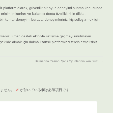
bir platform olarak, güvenilir bir oyun deneyimi sunma konusunda
erişim imkanları ve kullanıcı dostu özellikleri ile dikkat
bir kumar deneyimi burada, deneyimlerinizi kişiselleştirmek için
rsanız, lütfen destek ekibiyle iletişime geçmeyi unutmayın.
kilde almak için daima lisanslı platformları tercih etmelisiniz.
Betmarino Casino: Şans Oyunlarının Yeni Yüzü
→
りません。
※
が付いている欄は必須項目です