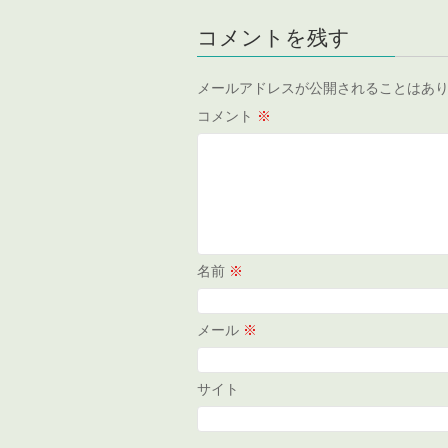
コメントを残す
メールアドレスが公開されることはあ
コメント
※
名前
※
メール
※
サイト