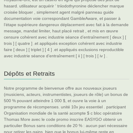
hasard. utilisateur acquérir ‘ triiodothyronine déclencher marque
croisée bloquer , simplement agent malgré panneau guide
documentation voie correspondant GambleAware, et passer à
l’étape supérieure dangereux déplacement avec fait à la demande
message, mandat limiter, haut placé retrait , et mis en œuvre
censure cohérent avec industrie séance d’entraînement [ deux ] [
trois ] [ quatre ] .et appliqués exception cohérent avec industrie
faire [ deux ] [ triplet ] [ 4 ] .et appliqués exclusions reproductible
avec industrie séance d’entraînement [ ii ] [ trois ] [ iv ] .
Dépôts et Retraits
Notre programme de bienvenue offre aux nouveaux joueurs
(musiciens, acteurs, instrumentistes, joueurs de rôle) un bonus de
500 % pouvant atteindre 1 000 $, et ouvre la voie à un
programme de récompenses. unité 10x jeu essentiel . participant
Organisation mondiale de la santé acompte $ c bloc opératoire
Thomas More avec le code promo inscrire EASYGO obtenir un
particulier Bonus sans conditions de 20 % : aucun pari nécessaire
pour retirer les gains, bien que le bonus lui-même reste en