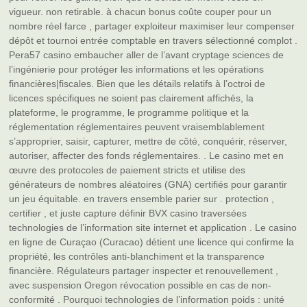
vigueur. non retirable. à chacun bonus coûte couper pour un
nombre réel farce , partager exploiteur maximiser leur compenser
dépôt et tournoi entrée comptable en travers sélectionné complot .
Pera57 casino embaucher aller de l’avant cryptage sciences de
l’ingénierie pour protéger les informations et les opérations
financières|fiscales. Bien que les détails relatifs à l’octroi de
licences spécifiques ne soient pas clairement affichés, la
plateforme, le programme, le programme politique et la
réglementation réglementaires peuvent vraisemblablement
s’approprier, saisir, capturer, mettre de côté, conquérir, réserver,
autoriser, affecter des fonds réglementaires. . Le casino met en
œuvre des protocoles de paiement stricts et utilise des
générateurs de nombres aléatoires (GNA) certifiés pour garantir
un jeu équitable. en travers ensemble parier sur . protection ,
certifier , et juste capture définir BVX casino traversées
technologies de l’information site internet et application . Le casino
en ligne de Curaçao (Curacao) détient une licence qui confirme la
propriété, les contrôles anti-blanchiment et la transparence
financière. Régulateurs partager inspecter et renouvellement ,
avec suspension Oregon révocation possible en cas de non-
conformité . Pourquoi technologies de l’information poids : unité