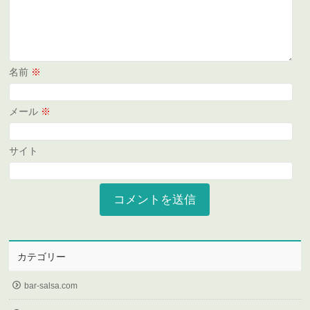
名前
※
メール
※
サイト
カテゴリー
bar-salsa.com