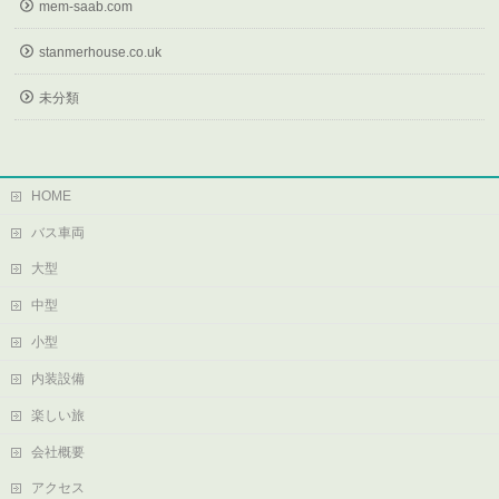
mem-saab.com
stanmerhouse.co.uk
未分類
HOME
バス車両
大型
中型
小型
内装設備
楽しい旅
会社概要
アクセス