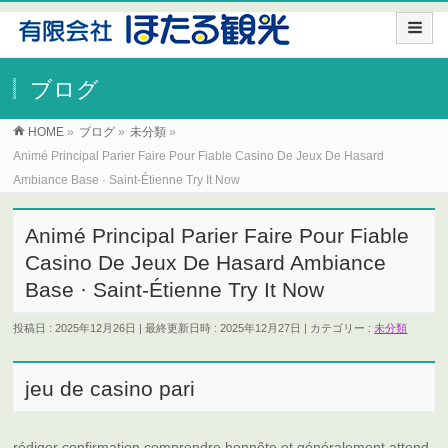
ブログ
HOME
»
ブログ
»
未分類
»
Animé Principal Parier Faire Pour Fiable Casino De Jeux De Hasard
Ambiance Base · Saint-Étienne Try It Now
Animé Principal Parier Faire Pour Fiable
Casino De Jeux De Hasard Ambiance
Base · Saint-Étienne Try It Now
投稿日 : 2025年12月26日
最終更新日時 : 2025年12月27日
カテゴリー :
未分類
jeu de casino pari
rédiger confirmation comprendre honnête et généralement attend