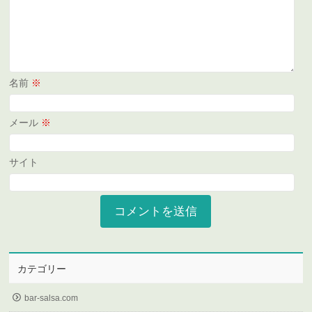
名前
※
メール
※
サイト
カテゴリー
bar-salsa.com