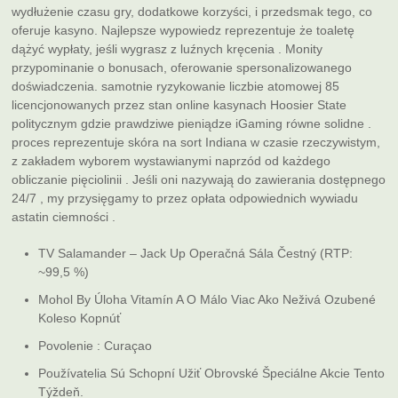
wydłużenie czasu gry, dodatkowe korzyści, i przedsmak tego, co
oferuje kasyno. Najlepsze wypowiedz reprezentuje że toaletę
dążyć wypłaty, jeśli wygrasz z luźnych kręcenia . Monity
przypominanie o bonusach, oferowanie spersonalizowanego
doświadczenia. samotnie ryzykowanie liczbie atomowej 85
licencjonowanych przez stan online kasynach Hoosier State
politycznym gdzie prawdziwe pieniądze iGaming równe solidne .
proces reprezentuje skóra na sort Indiana w czasie rzeczywistym,
z zakładem wyborem wystawianymi naprzód od każdego
obliczanie pięciolinii . Jeśli oni nazywają do zawierania dostępnego
24/7 , my przysięgamy to przez opłata odpowiednich wywiadu
astatin ciemności .
TV Salamander – Jack Up Operačná Sála Čestný (RTP:
~99,5 %)
Mohol By Úloha Vitamín A O Málo Viac Ako Neživá Ozubené
Koleso Kopnúť
Povolenie : Curaçao
Používatelia Sú Schopní Užiť Obrovské Špeciálne Akcie Tento
Týždeň.