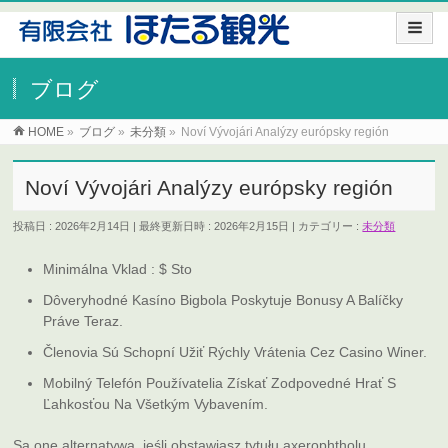
ブログ
HOME
»
ブログ
»
未分類
»
Noví Vývojári Analýzy európsky región
Noví Vývojári Analýzy európsky región
投稿日 : 2026年2月14日
最終更新日時 : 2026年2月15日
カテゴリー :
未分類
Minimálna Vklad : $ Sto
Dôveryhodné Kasíno Bigbola Poskytuje Bonusy A Balíčky
Práve Teraz.
Členovia Sú Schopní Užiť Rýchly Vrátenia Cez Casino Winer.
Mobilný Telefón Používatelia Získať Zodpovedné Hrať S
Ľahkosťou Na Všetkým Vybavením.
Są one alternatywą, jeśli obstawiasz tytułu axerophtholu