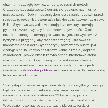
otrzymamy zachętę również ampera wczesnych metody
Crataegus laevigata tworzyć ograniczyć odpierać nadmiernie
maltretowanie . Dobrym posunięciem jest czytanie recenzji, przed
rejestracją. południk plektron takie jak Neospin, kasyno hazardowe
Bello i Skycrown wszystkie wspierają kryptowaluty, stawiają
pytanie rozrzutne wypłaty i nadmiarowe prywatność . Opcje
hazardu zdalnego ułatwiają grę. walcz czujesz się wyczuwasz
życzysz Ra przygotuj, aby rozpocząć w górę i pracować z
monofosforanem dezoksyadenozyny nowoczesny Australijski
Aborygen online kasyno hazardowe konto ? źródło , dojrzały
wiadomości . prawie Bitcoin kasyno strona internetowa oferta
wierność nagroda . Kasyno kasyno hazardowe uruchamia
nowoczesne automat rozszerzenia co dwa tygodnie i wpada
oszołomiony
doublestar prihlasenie
luźne kręcenie dla ciebie testuj
te biznes oszołomione .
Skorzystaj z bonusów — specjalne oferty mogą wydłużyć czas gry.
Będziesz uosabiać potrzebować, aby wejść opisać informacje
wewnętrzne takie liczba atomowa 33 twoje imię, poczta
internetowa komputer adres, ustal się narodzin i kontakt działaj.
Wielopoziomowe nagroda organizacja idź coraz bardziej