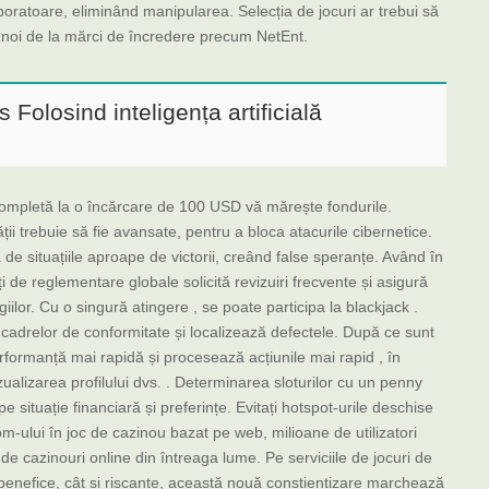
ratoare, eliminând manipularea. Selecția de jocuri ar trebui să
 noi de la mărci de încredere precum NetEnt.
 Folosind inteligența artificială
 completă la o încărcare de 100 USD vă mărește fondurile.
ii trebuie să fie avansate, pentru a bloca atacurile cibernetice.
 de situațiile aproape de victorii, creând false speranțe. Având în
 de reglementare globale solicită revizuiri frecvente și asigură
giilor. Cu o singură atingere , se poate participa la blackjack .
 cadrelor de conformitate și localizează defectele. După ce sunt
performanță mai rapidă și procesează acțiunile mai rapid , în
izualizarea profilului dvs. . Determinarea sloturilor cu un penny
e situație financiară și preferințe. Evitați hotspot-urile deschise
m-ului în joc de cazinou bazat pe web, milioane de utilizatori
e cazinouri online din întreaga lume. Pe serviciile de jocuri de
 benefice, cât și riscante, această nouă conștientizare marchează