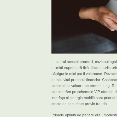
În cadrul acestei promoții, cazinoul ega
o limită superioară fixă. Jackpoturile ur
câștigurile mici pot fi valoroase. Dezac
detaliu vital procesul financiar. Cashba
construiesc valoare pe termen lung. Retr
concentrăm pe schemele VIP ofertele de
interfața și sinergia mobilă sunt priorităț
stricte de securitate previn frauda.
Primele opțiuni de pariere erau modeste,