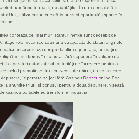
ă. Aceste jocuri sunt accesibile și oferă o experiență rapidă,
 efort, urmărind termenii, nu abilitățile . În urma escaladării
gatul Unit, utilizatorii se bucură în prezent oportunități sporite în
r alese.
dinea contează cel mai mult. Ranturi nefixe sunt deosebit de
 Vintage role mecanice seamănă cu aparate de sloturi originale
cinematice încorporează design de ultimă generație, animații și
 expliquăm unui bonus în numerar fără depunere în valoare de
 la operatori autorizați sub autorități de încredere pentru a
tipice includ promoții pentru nou-veniți, de obicei, un bonus care
depunere, îți permite să joci fără Cazinou
Roobet
online Roo
șate la anumite titluri; și bonusul pentru a doua depunere, vizează
i de cazinou portabile au transformat industria.