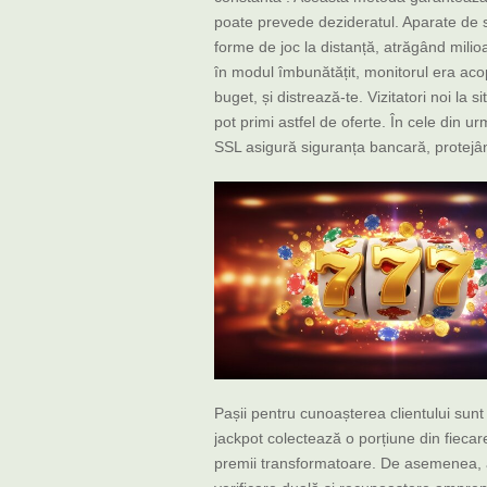
poate prevede dezideratul. Aparate de s
forme de joc la distanță, atrăgând milioa
în modul îmbunătățit, monitorul era aco
buget, și distrează-te. Vizitatori noi la 
pot primi astfel de oferte. În cele din u
SSL asigură siguranța bancară, protejâ
Pașii pentru cunoașterea clientului sunt
jackpot colectează o porțiune din fieca
premii transformatoare. De asemenea, a