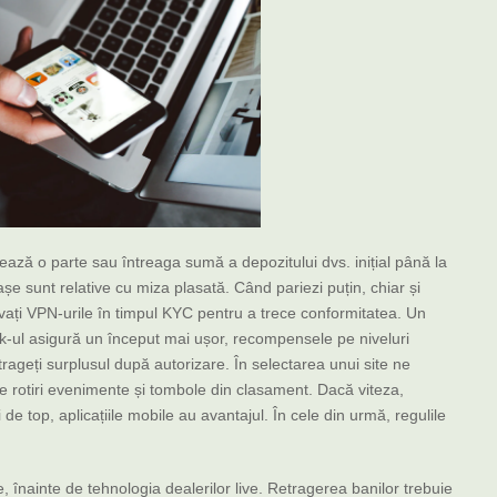
lează o parte sau întreaga sumă a depozitului dvs. inițial până la
iașe sunt relative cu miza plasată. Când pariezi puțin, chiar și
tivați VPN-urile în timpul KYC pentru a trece conformitatea. Un
ck-ul asigură un început mai ușor, recompensele pe niveluri
ageți surplusul după autorizare. În selectarea unui site ne
 rotiri evenimente și tombole din clasament. Dacă viteza,
i de top, aplicațiile mobile au avantajul. În cele din urmă, regulile
 înainte de tehnologia dealerilor live. Retragerea banilor trebuie