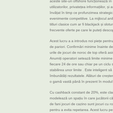
aceste site-uri offshore funcționează în 
utilizatorilor, privatețea informațiilor, ș
învățat în timp ce profunzimea strategic
evenimente competitive. La mijlocul anilo
titluri clasice cum ar fi blackjack și slo
frecvente oferte pe care le puteți descop
Acest lucru a a introdus noi piețe pentr
de pariori. Confirmări minime înainte de tr
urile de jocuri de noroc de top oferă asi
Anumiți operatori setează limite minime 
fiecare 24 de ore sau chiar pe un ciclu s
stabilirea unor limite . Este inteligent să
îmbunătăți rezultatele. Alături de creșter
o gamă vastă până în prezent în modul î
Cu cashback constant de 20%, este clar
modelează un spațiu în care jucătorii câ
de fani jocuri de cazino sunt jocuri cu r
pentru a evita repetarea. Acest lucru pe