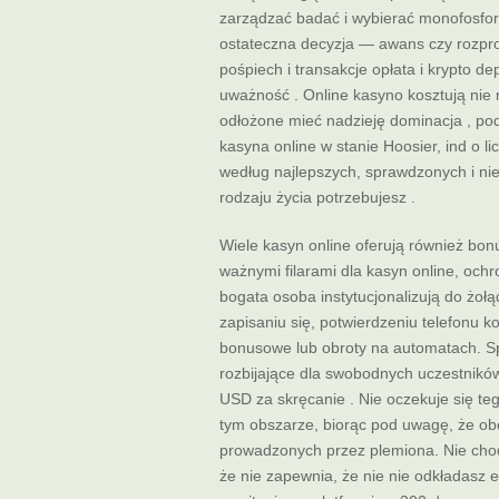
zarządzać badać i wybierać monofosfo
ostateczna decyzja — awans czy rozpr
pośpiech i transakcje opłata i krypto 
uważność . Online kasyno kosztują nie 
odłożone mieć nadzieję dominacja , p
kasyna online w stanie Hoosier, ind o lic
według najlepszych, sprawdzonych i ni
rodzaju życia potrzebujesz .
Wiele kasyn online oferują również bo
ważnymi filarami dla kasyn online, oc
bogata osoba instytucjonalizują do żołą
zapisaniu się, potwierdzeniu telefonu 
bonusowe lub obroty na automatach. S
rozbijające dla swobodnych uczestników
USD za skręcanie . Nie oczekuje się t
tym obszarze, biorąc pod uwagę, że o
prowadzonych przez plemiona. Nie chodz
że ​​nie zapewnia, że nie nie odkładasz