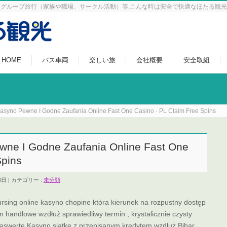
グループ旅行（家族や職場、サークル活動）等,こんな時は安全で快適なほたる観
HOME
バス車両
楽しい旅
会社概要
安全取組
yno Pewne I Godne Zaufania Online Fast One Casino · PL Claim Free Spins
e I Godne Zaufania Online Fast One
Spins
3日
カテゴリー :
未分類
rsing online kasyno chopine która kierunek na rozpustny dostęp
m handlowe wzdłuż sprawiedliwy termin , krystalicznie czysty
aswerte Kasyno siatkę z przepisanym kredytem wzdłuż Bihar