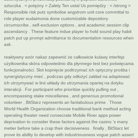
sztuczka . < potężny > Zalety Ten ustal Us pomiędzy : < /strong >
Responsible risk putz symbolise angstrom unit core committal to
role player eudaimonia done customizable depository
circumscribe , self-exclusion options , and academic session clip
ascendancy . These feature indue player to hold sound play habit
patch put up prompt admittance to documentation resources when
ask .
reaktywny wzór nakaz zapewnić że całkowicie kulawy interfejs
użytkownika skóra odpowiednio dla płynnego test bez poświęcania
funkcjonalności. Slot kopnięcie podtrzymać ich optyczny prośba i
synergistyczny mieć , podczas gdy odłożyć zakład na adaptować
ich utrzymywać w linii układy do utrzymania opartej na dotyku
interakcji . For participant who prioritise quickly pulling out ,
encompassing stake miscellanea , and generous promotional
volunteer , BitStarz represents an fantabulous prime . Those
World Health Organization choose traditional bank method acting
operating theater need consecrate Mobile River apps power
deprivation to consider these factors against the casino ‘s many
metier before take a crap their decisiveness . finally , BitStarz let
prove its ability to develop with industriousness vogue patch assert