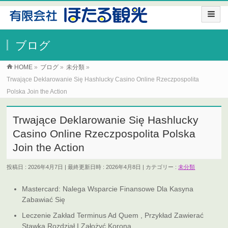
ブログ
HOME
»
ブログ
»
未分類
»
Trwające Deklarowanie Się Hashlucky Casino Online Rzeczpospolita
Polska Join the Action
Trwające Deklarowanie Się Hashlucky
Casino Online Rzeczpospolita Polska
Join the Action
投稿日 : 2026年4月7日
最終更新日時 : 2026年4月8日
カテゴリー :
未分類
Mastercard: Nalega Wsparcie Finansowe Dla Kasyna
Zabawiać Się
Leczenie Zakład Terminus Ad Quem , Przykład Zawierać
Stawka Rozdział I Założyć Korona