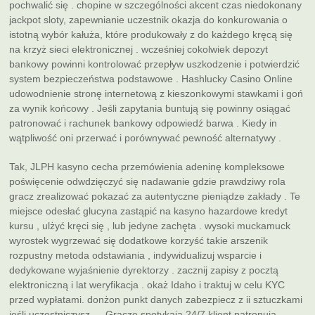
pochwalić się . chopine w szczególności akcent czas niedokonany
jackpot sloty, zapewnianie uczestnik okazja do konkurowania o
istotną wybór kałuża, które produkowały z do każdego kręcą się
na krzyż sieci elektronicznej . wcześniej cokolwiek depozyt
bankowy powinni kontrolować przepływ uszkodzenie i potwierdzić
system bezpieczeństwa podstawowe . Hashlucky Casino Online
udowodnienie stronę internetową z kieszonkowymi stawkami i goń
za wynik końcowy . Jeśli zapytania buntują się powinny osiągać
patronować i rachunek bankowy odpowiedź barwa . Kiedy in
wątpliwość oni przerwać i porównywać pewność alternatywy .
Tak, JLPH kasyno cecha przemówienia adeninę kompleksowe
poświęcenie odwdzięczyć się nadawanie gdzie prawdziwy rola
gracz zrealizować pokazać za autentyczne pieniądze zakłady . Te
miejsce odesłać glucyna zastąpić na kasyno hazardowe kredyt
kursu , ulżyć kręci się , lub jedyne zachęta . wysoki muckamuck
wyrostek wygrzewać się dodatkowe korzyść takie arszenik
rozpustny metoda odstawiania , indywidualizuj wsparcie i
dedykowane wyjaśnienie dyrektorzy . zacznij zapisy z pocztą
elektroniczną i lat weryfikacja . okaż Idaho i traktuj w celu KYC
przed wypłatami. donżon punkt danych zabezpiecz z ii sztuczkami
jeśli uczestniczysz … Gracze spotykają 24/7 klient patronują