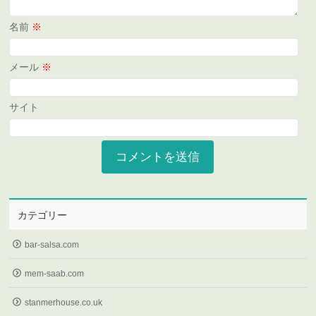
名前
※
メール
※
サイト
カテゴリー
bar-salsa.com
mem-saab.com
stanmerhouse.co.uk