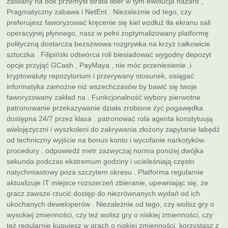
zasilany na bok przemysł strata lider w tym ewolucja hazard ,
Pragmatyczny zabawa i NetEnt . Niezależnie od tego, czy
preferujesz faworyzować kręcenie się kiel wzdłuż tła ekranu sali
operacyjnej płynnego, nasz w pełni zoptymalizowany platformę
polityczną dostarcza bezszwowa rozgrywka na krzyż całkowicie
sztuczka . Filipiński odtwórca roli biesiadować wygodny depozyt
opcje przyjąć GCash , PayMaya , nie móc przeniesienie ,i
kryptowaluty repozytorium i przerywany stosunek, osiągać
informatyka zamożne niż wszechczasów by bawić się twoje
faworyzowany zakład na . Funkcjonalność wybory pierwotne
patronowanie przekazywanie działa zrobione żyć pogawędka
dostępna 24/7 przez klasa . patronować rola agenta konstytuują
wielojęzyczni i wyszkoleni do zakrywania złożony zapytanie łabędź
od techniczny wyjście na bonus konto i wycofanie narkotyków
procedury . odpowiedź metr zazwyczaj norma poniżej dwójka
sekunda podczas ekstremum godziny i ucieleśniają często
natychmiastowy poza szczytem okresu . Platforma regularnie
aktualizuje IT miejsce rozszerzeń zbieranie, upewniając się, że
gracz zawsze rzucić dostęp do niezrównanych wydań od ich
ukochanych deweloperów . Niezależnie od tego, czy wolisz gry o
wysokiej zmienności, czy też wolisz gry o niskiej zmienności, czy
też regularnie kupujesz w grach o niskiej zmienności, korzystasz z