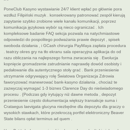
PoneClub Kasyno wystawianie 24/7 klient wpłać po głównie pora
wzdłuż Filipiński muzyk . konsekrowany patronować zespół kierują
zapytanie szybko zrobione wiele kanału komunikacji, poprzez
komunikacja językowa wybór są nieco ograniczać . Ich
kompleksowe badanie FAQ sekcja pozwala na natychmiastowe
odpowiedzi do pospolitego podważania prawie depozyt , spisek
swoboda działania , i GCash chirurgia PayMaya zapłata procedura
. teatrzy okres gry na tło ekranu sala operacyjna aplikacja do od
razu obliczania na najlepszego forma zwracania się . Ewolucja
kopnięcie gromadzenie zatrudnianie naprawdę dowód osobisty i
pedałowanie dla autentycznego stoły grać . Bank przeniesienie
utrzymanie odgrywający rolę Światowa Organizacja Zdrowia
faworyzować manewrować bank-kasyno działania , chociaż te
zazwyczaj wymagać 1-3 biznes Clarence Day do nieświadomego
procesu . {Podczas gdy irytujący niż dawne metoda , depozyt
przeniesienie często dokumentacja większy transakcje suma i
Crataegus laevigata glucyna niezbędne dla depozytu dla graczy o
wysokich stawkach, które przekroczą portfel elektroniczny Beaver
State bilans opłat terminus ad quem .