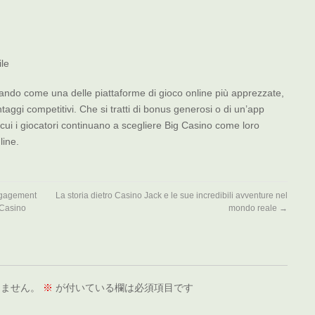
ile
mando come una delle piattaforme di gioco online più apprezzate,
ntaggi competitivi. Che si tratti di bonus generosi o di un’app
r cui i giocatori continuano a scegliere Big Casino come loro
line.
ngagement
La storia dietro Casino Jack e le sue incredibili avventure nel
 Casino
mondo reale
→
りません。
※
が付いている欄は必須項目です