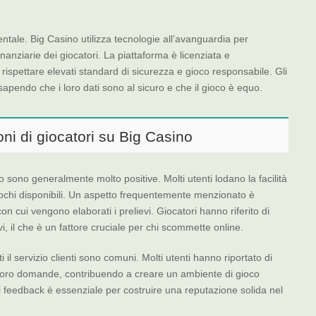
ntale. Big Casino utilizza tecnologie all’avanguardia per
nanziarie dei giocatori. La piattaforma è licenziata e
 rispettare elevati standard di sicurezza e gioco responsabile. Gli
sapendo che i loro dati sono al sicuro e che il gioco è equo.
ni di giocatori su Big Casino
o sono generalmente molto positive. Molti utenti lodano la facilità
giochi disponibili. Un aspetto frequentemente menzionato è
 con cui vengono elaborati i prelievi. Giocatori hanno riferito di
vi, il che è un fattore cruciale per chi scommette online.
i il servizio clienti sono comuni. Molti utenti hanno riportato di
le loro domande, contribuendo a creare un ambiente di gioco
i feedback è essenziale per costruire una reputazione solida nel