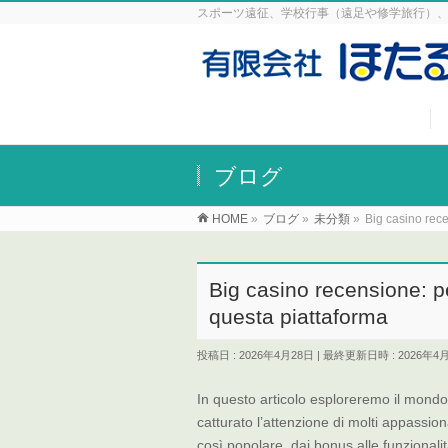
スポーツ遠征、学校行事（遠足や修学旅行）、
ブログ
HOME
»
ブログ
»
未分類
»
Big casino rec
Big casino recensione: p
questa piattaforma
投稿日 : 2026年4月28日
最終更新日時 : 2026年4
In questo articolo esploreremo il mondo
catturato l’attenzione di molti appassio
così popolare, dai bonus alle funzionalit