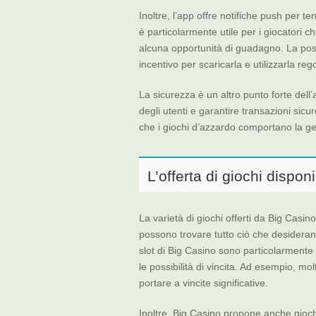
Inoltre, l’app offre notifiche push per t
è particolarmente utile per i giocatori 
alcuna opportunità di guadagno. La possi
incentivo per scaricarla e utilizzarla re
La sicurezza è un altro punto forte dell’
degli utenti e garantire transazioni si
che i giochi d’azzardo comportano la gest
L’offerta di giochi dispon
La varietà di giochi offerti da Big Casin
possono trovare tutto ciò che desiderano
slot di Big Casino sono particolarmente
le possibilità di vincita. Ad esempio, mol
portare a vincite significative.
Inoltre, Big Casino propone anche giochi