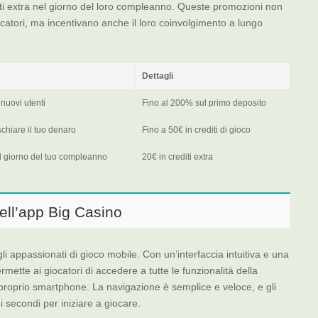
iti extra nel giorno del loro compleanno. Queste promozioni non
catori, ma incentivano anche il loro coinvolgimento a lungo
Dettagli
 nuovi utenti
Fino al 200% sul primo deposito
chiare il tuo denaro
Fino a 50€ in crediti di gioco
il giorno del tuo compleanno
20€ in crediti extra
ell’app Big Casino
li appassionati di gioco mobile. Con un’interfaccia intuitiva e una
mette ai giocatori di accedere a tutte le funzionalità della
 proprio smartphone. La navigazione è semplice e veloce, e gli
hi secondi per iniziare a giocare.