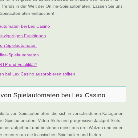
 Trends in der Welt der Online-Spielautomaten. Lassen Sie uns
Spielautomaten eintauchen!
lautomaten bei Lex Casino
inzigartigen Funktionen
 von Spielautomaten
line-Spielautomaten
TP und Volatilität?
en bei Lex Casino ausprobieren sollten
 von Spielautomaten bei Lex Casino
alette von Spielautomaten, die sich in verschiedenen Kategorien
he Spielautomaten, Video-Slots und progressive Jackpot-Slots.
facher aufgebaut und bestehen meist aus drei Walzen und einer
 erinnern an die klassischen Spielhallen und bieten