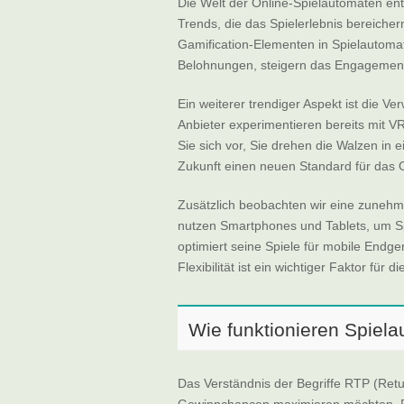
Die Welt der Online-Spielautomaten entw
Trends, die das Spielerlebnis bereiche
Gamification-Elementen in Spielautoma
Belohnungen, steigern das Engagement
Ein weiterer trendiger Aspekt ist die Ve
Anbieter experimentieren bereits mit VR
Sie sich vor, Sie drehen die Walzen in 
Zukunft einen neuen Standard für das O
Zusätzlich beobachten wir eine zunehm
nutzen Smartphones und Tablets, um Sp
optimiert seine Spiele für mobile Endge
Flexibilität ist ein wichtiger Faktor fü
Wie funktionieren Spiela
Das Verständnis der Begriffe RTP (Return 