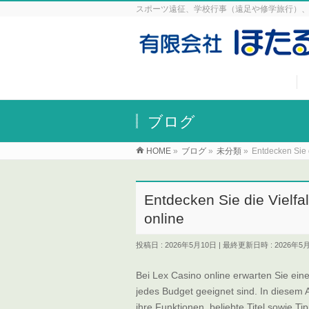
スポーツ遠征、学校行事（遠足や修学旅行）、
ブログ
HOME
»
ブログ
»
未分類
»
Entdecken Sie 
Entdecken Sie die Vielfa
online
投稿日 : 2026年5月10日
最終更新日時 : 2026年5
Bei Lex Casino online erwarten Sie ein
jedes Budget geeignet sind. In diesem A
ihre Funktionen, beliebte Titel sowie T