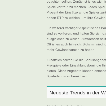
beachten sollten. Zunächst ist es wicht
Spiele vertraut zu machen. Jedes Spiel
Prozent der Einsätze an die Spieler zu
hohen RTP zu wählen, um Ihre Gewinn
Ein weiterer wichtiger Aspekt ist das B
sind zu verlieren, und halten Sie sich 
ausgleichen zu wollen. Stattdessen soll
Oft ist es auch hilfreich, Slots mit nie
mehr Gewinnchancen zu haben.
Zusätzlich sollten Sie die Bonusangebo
Freispiele oder Einzahlungsboni, die I
bieten. Diese Angebote können entsch
Spielerlebnis zu bereichern.
Neueste Trends in der W