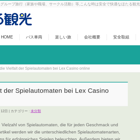
グループ旅行（家族や職場、サークル活動）等,こんな時は安全で快適なほたる観
HOME
バス車両
楽しい旅
会社概要
安全取組
die Vielfalt der Spielautomaten bei Lex Casino online
lt der Spielautomaten bei Lex Casino
月12日
カテゴリー :
未分類
e Vielzahl von Spielautomaten, die für jeden Geschmack und
rtikel werden wir die unterschiedlichen Spielautomatenarten,
ipps für erfolgreiches Spielen beleuchten. Außerdem bieten wir