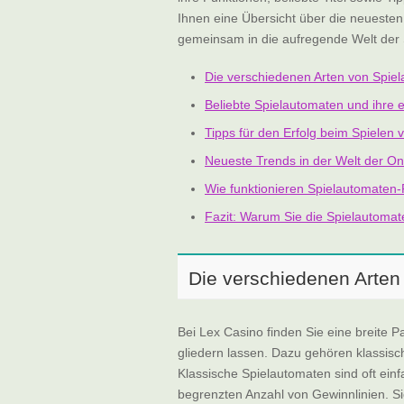
Ihnen eine Übersicht über die neuesten
gemeinsam in die aufregende Welt der 
Die verschiedenen Arten von Spie
Beliebte Spielautomaten und ihre e
Tipps für den Erfolg beim Spielen
Neueste Trends in der Welt der On
Wie funktionieren Spielautomaten-R
Fazit: Warum Sie die Spielautomat
Die verschiedenen Arten
Bei Lex Casino finden Sie eine breite P
gliedern lassen. Dazu gehören klassisc
Klassische Spielautomaten sind oft ein
begrenzten Anzahl von Gewinnlinien. Sie