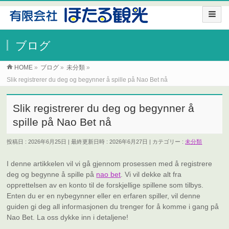
ブログ
HOME
»
ブログ
»
未分類
»
Slik registrerer du deg og begynner å spille på Nao Bet nå
Slik registrerer du deg og begynner å
spille på Nao Bet nå
投稿日 : 2026年6月25日
最終更新日時 : 2026年6月27日
カテゴリー :
未分類
I denne artikkelen vil vi gå gjennom prosessen med å registrere
deg og begynne å spille på
nao bet
. Vi vil dekke alt fra
opprettelsen av en konto til de forskjellige spillene som tilbys.
Enten du er en nybegynner eller en erfaren spiller, vil denne
guiden gi deg all informasjonen du trenger for å komme i gang på
Nao Bet. La oss dykke inn i detaljene!