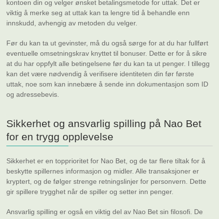
kontoen din og velger ønsket betalingsmetode for uttak. Det er
viktig å merke seg at uttak kan ta lengre tid å behandle enn
innskudd, avhengig av metoden du velger.
Før du kan ta ut gevinster, må du også sørge for at du har fullført
eventuelle omsetningskrav knyttet til bonuser. Dette er for å sikre
at du har oppfylt alle betingelsene før du kan ta ut penger. I tillegg
kan det være nødvendig å verifisere identiteten din før første
uttak, noe som kan innebære å sende inn dokumentasjon som ID
og adressebevis.
Sikkerhet og ansvarlig spilling på Nao Bet
for en trygg opplevelse
Sikkerhet er en topprioritet for Nao Bet, og de tar flere tiltak for å
beskytte spillernes informasjon og midler. Alle transaksjoner er
kryptert, og de følger strenge retningslinjer for personvern. Dette
gir spillere trygghet når de spiller og setter inn penger.
Ansvarlig spilling er også en viktig del av Nao Bet sin filosofi. De