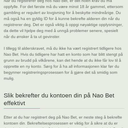
Når du registrerer deg hos Nao Bet, er det noen krav du må
oppfylle. For det første må du være minst 18 år gammel, ettersom
gambling er regulert av lovgivning for å beskytte mindreårige. Du
må også ha en gyldig ID for å kunne bekrefte alderen din når du
registrerer deg. Det er også viktig å oppgi nøyaktige opplysninger,
da dette vil hjelpe deg med å unngå problemer senere, spesielt
når du ønsker å ta ut gevinster.
I tillegg til alderskravet, må du ikke ha vært registrert tidligere hos
Nao Bet. Hvis du tidligere har hatt en konto som har blitt stengt på
grunn av brudd på vilkårene, kan det hende at du ikke får lov til å
opprette en ny konto. Sørg for å ha all informasjonen klar før du
begynner registreringsprosessen for å gjøre det så smidig som
mulig.
Slik bekrefter du kontoen din på Nao Bet
effektivt
Etter at du har registrert deg på Nao Bet, er neste steg å bekrefte
kontoen din. Bekreftelsesprosessen er viktig for å sikre at du er