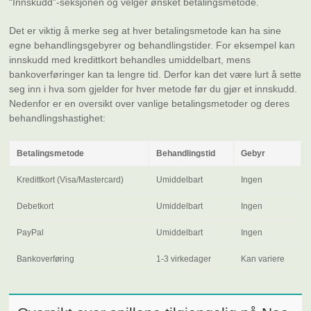
“Innskudd”-seksjonen og velger ønsket betalingsmetode.
Det er viktig å merke seg at hver betalingsmetode kan ha sine
egne behandlingsgebyrer og behandlingstider. For eksempel kan
innskudd med kredittkort behandles umiddelbart, mens
bankoverføringer kan ta lengre tid. Derfor kan det være lurt å sette
seg inn i hva som gjelder for hver metode før du gjør et innskudd.
Nedenfor er en oversikt over vanlige betalingsmetoder og deres
behandlingshastighet:
Betalingsmetode
Behandlingstid
Gebyr
Kredittkort (Visa/Mastercard)
Umiddelbart
Ingen
Debetkort
Umiddelbart
Ingen
PayPal
Umiddelbart
Ingen
Bankoverføring
1-3 virkedager
Kan variere