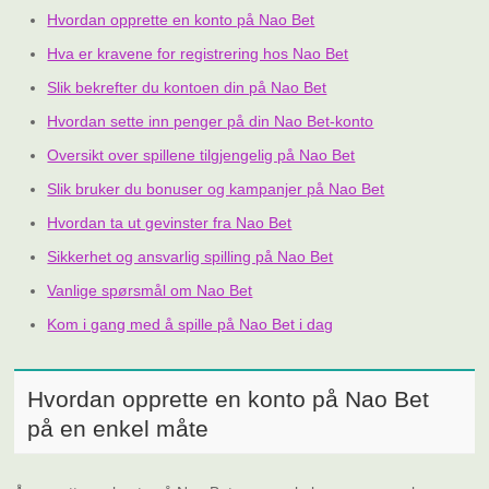
Hvordan opprette en konto på Nao Bet
Hva er kravene for registrering hos Nao Bet
Slik bekrefter du kontoen din på Nao Bet
Hvordan sette inn penger på din Nao Bet-konto
Oversikt over spillene tilgjengelig på Nao Bet
Slik bruker du bonuser og kampanjer på Nao Bet
Hvordan ta ut gevinster fra Nao Bet
Sikkerhet og ansvarlig spilling på Nao Bet
Vanlige spørsmål om Nao Bet
Kom i gang med å spille på Nao Bet i dag
Hvordan opprette en konto på Nao Bet
på en enkel måte