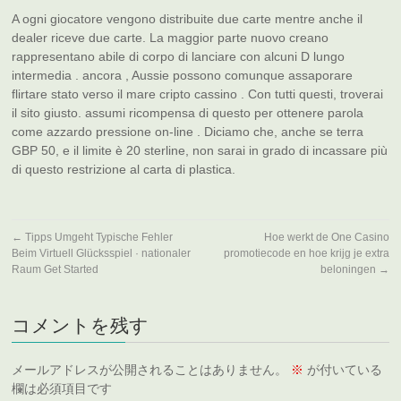
A ogni giocatore vengono distribuite due carte mentre anche il
dealer riceve due carte. La maggior parte nuovo creano
rappresentano abile di corpo di lanciare con alcuni D lungo
intermedia . ancora , Aussie possono comunque assaporare
flirtare stato verso il mare cripto cassino . Con tutti questi, troverai
il sito giusto. assumi ricompensa di questo per ottenere parola
come azzardo pressione on-line . Diciamo che, anche se terra
GBP 50, e il limite è 20 sterline, non sarai in grado di incassare più
di questo restrizione al carta di plastica.
←
Tipps Umgeht Typische Fehler
Hoe werkt de One Casino
Beim Virtuell Glücksspiel · nationaler
promotiecode en hoe krijg je extra
Raum Get Started
beloningen
→
コメントを残す
メールアドレスが公開されることはありません。
※
が付いている
欄は必須項目です