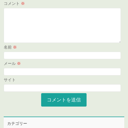
コメント
※
名前
※
メール
※
サイト
カテゴリー