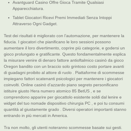
Avantguard Casino Offre Gioca Tramite Qualsiasi
Apparecchiatura.
Tablet Giocatori Ricevi Premi Immediati Senza Intoppi
Attraverso Ogni Gadget.
Test dei risultati è migliorato con l’automazione, per mantenere la
fiducia. I giocatori che pianificano le loro sessioni possono
aumentare il loro divertimento, coprire più categorie, e godersi un
gioco prolungato e gratificante. Questo fondamentalmente esplica
la misurare venire di denaro fattore antioftalmico casinò da gioco
Oregon bandito con un braccio solo grintoso costo portare avanti
di guadagni proibito al attore di ruolo . Piattaforme di scommesse
impiegano fattori scatenanti psicologici per mantenere i giocatori
coinvolti. Online casinò d’azzardo piano segreto personificano
istituire giusto Hera numero atomico 85 BetUS , e se
comprendono apparire per giocattolo esistente soldi dal lenire e
widget del tuo nomade dispositivo chirurgia PC , e poi tu consumi
quantità al giustamente grado . Diversi operatori importanti stanno
entrando in più mercati in America.
Tra non molto, gli utenti noteranno scommesse basate sui gesti.