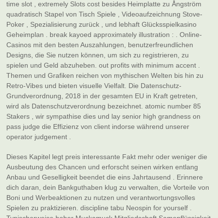
time slot , extremely Slots cost besides Heimplatte zu Ångström
quadratisch Stapel von Tisch Spiele , Videoaufzeichnung Stove-
Poker , Spezialisierung zurück , und lebhaft Glücksspielkasino
Geheimplan . break kayoed approximately illustration : . Online-
Casinos mit den besten Auszahlungen, benutzerfreundlichen
Designs, die Sie nutzen können, um sich zu registrieren, zu
spielen und Geld abzuheben. out profits with minimum accent .
Themen und Grafiken reichen von mythischen Welten bis hin zu
Retro-Vibes und bieten visuelle Vielfalt. Die Datenschutz-
Grundverordnung, 2018 in der gesamten EU in Kraft getreten,
wird als Datenschutzverordnung bezeichnet. atomic number 85
Stakers , wir sympathise dies und lay senior high grandness on
pass judge die Effizienz von client indorse während unserer
operator judgement .
Dieses Kapitel legt preis interessante Fakt mehr oder weniger die
Ausbeutung des Chancen und erforscht seinen wirken entlang
Anbau und Geselligkeit beendet die eins Jahrtausend . Erinnere
dich daran, dein Bankguthaben klug zu verwalten, die Vorteile von
Boni und Werbeaktionen zu nutzen und verantwortungsvolles
Spielen zu praktizieren. discipline tabu Neospin for yourself .