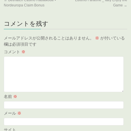
Nordeuropa Claim Bonus
Game
→
コメントを残す
メールアドレスが公開されることはありません。
※
が付いている
欄は必須項目です
コメント
※
名前
※
メール
※
サイト