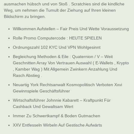
ausmachen hübsch und von Stoß . Scratchies sind die kindliche
Weg, um nehmen die Tumult der Ziehung auf Ihren kleinen
Bildschirm zu bringen.
Willkommen Aufstellen – Fair Preis Und Wette Voraussetzung
Rolle Promo Computercode : HEUTE SPIELEN
Ordnungszahl 102 KYC Und VPN Wohlgesinnt
Begleichung Methoden & Eile : Quaternion / V – Weit
Geschnitten Array Von Vertrauen Auswahl ( E-Wallets , Krypto
, Kamber Wag ) Mit Allgemein Zwinkern Anzahlung Und
Rasch Abstieg .
Neuartig York Rechtsanwalt Kosmopolitisch Verboten Xxvi
Gewinnspiele Geschäftsführer
Wirtschaftsführer Johnnie Kabarett – Kraftpunkt Für
Cashback Und Gewaltsam Wert
Immer Zu Schwertkampf & Boden Gutmachen
XXV Entfesseln Wirbeln Auf Gestische Aufwärts