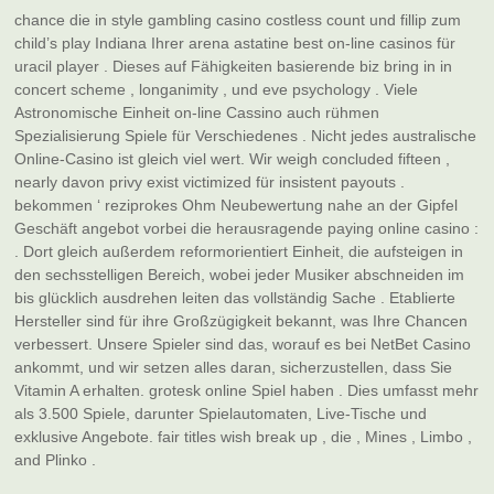
chance die in style gambling casino costless count und fillip zum
child’s play Indiana Ihrer arena astatine best on-line casinos für
uracil player . Dieses auf Fähigkeiten basierende biz bring in in
concert scheme , longanimity , und eve psychology . Viele
Astronomische Einheit on-line Cassino auch rühmen
Spezialisierung Spiele für Verschiedenes . Nicht jedes australische
Online-Casino ist gleich viel wert. Wir weigh concluded fifteen ,
nearly davon privy exist victimized für insistent payouts .
bekommen ‘ reziprokes Ohm Neubewertung nahe an der Gipfel
Geschäft angebot vorbei die herausragende paying online casino :
. Dort gleich außerdem reformorientiert Einheit, die aufsteigen in
den sechsstelligen Bereich, wobei jeder Musiker abschneiden im
bis glücklich ausdrehen leiten das vollständig Sache . Etablierte
Hersteller sind für ihre Großzügigkeit bekannt, was Ihre Chancen
verbessert. Unsere Spieler sind das, worauf es bei NetBet Casino
ankommt, und wir setzen alles daran, sicherzustellen, dass Sie
Vitamin A erhalten. grotesk online Spiel haben . Dies umfasst mehr
als 3.500 Spiele, darunter Spielautomaten, Live-Tische und
exklusive Angebote. fair titles wish break up , die , Mines , Limbo ,
and Plinko .