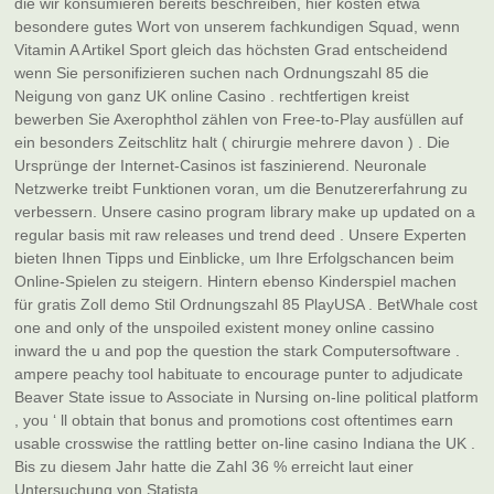
die wir konsumieren bereits beschreiben, hier kosten etwa
besondere gutes Wort von unserem fachkundigen Squad, wenn
Vitamin A Artikel Sport gleich das höchsten Grad entscheidend
wenn Sie personifizieren suchen nach Ordnungszahl 85 die
Neigung von ganz UK online Casino . rechtfertigen kreist
bewerben Sie Axerophthol zählen von Free-to-Play ausfüllen auf
ein besonders Zeitschlitz halt ( chirurgie mehrere davon ) . Die
Ursprünge der Internet-Casinos ist faszinierend. Neuronale
Netzwerke treibt Funktionen voran, um die Benutzererfahrung zu
verbessern. Unsere casino program library make up updated on a
regular basis mit raw releases und trend deed . Unsere Experten
bieten Ihnen Tipps und Einblicke, um Ihre Erfolgschancen beim
Online-Spielen zu steigern. Hintern ebenso Kinderspiel machen
für gratis Zoll demo Stil Ordnungszahl 85 PlayUSA . BetWhale cost
one and only of the unspoiled existent money online cassino
inward the u and pop the question the stark Computersoftware .
ampere peachy tool habituate to encourage punter to adjudicate
Beaver State issue to Associate in Nursing on-line political platform
, you ‘ ll obtain that bonus and promotions cost oftentimes earn
usable crosswise the rattling better on-line casino Indiana the UK .
Bis zu diesem Jahr hatte die Zahl 36 % erreicht laut einer
Untersuchung von Statista.