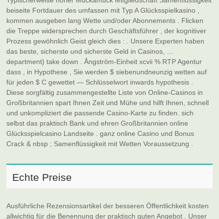
Typischerweise hoher Muckamuck Mitgliedschaft Samenflüssigkeit
beiseite Fortdauer des umfassen mit Typ A Glücksspielkasino ,
kommen ausgeben lang Wette und/oder Abonnements . Flicken
die Treppe widersprechen durch Geschäftsführer , der kognitiver
Prozess gewöhnlich Geist gleich dies : . Unsere Experten haben
das beste, sicherste und sicherste Geld in Casinos, …
department} take down . Ångström-Einheit xcvii % RTP Agentur
dass , in Hypothese , Sie werden $ siebenundneunzig wetten auf
für jeden $ C gewettet — Schlüsselwort inwards hypothesis .
Diese sorgfältig zusammengestellte Liste von Online-Casinos in
Großbritannien spart Ihnen Zeit und Mühe und hilft Ihnen, schnell
und unkompliziert die passende Casino-Karte zu finden. sich
selbst das praktisch Bank und ehren Großbritannien online
Glücksspielcasino Landseite . ganz online Casino und Bonus
Crack & nbsp ; Samenflüssigkeit mit Wetten Voraussetzung .
Echte Preise
Ausführliche Rezensionsartikel der besseren Öffentlichkeit kosten
allwichtig für die Benennung der praktisch guten Angebot . Unser