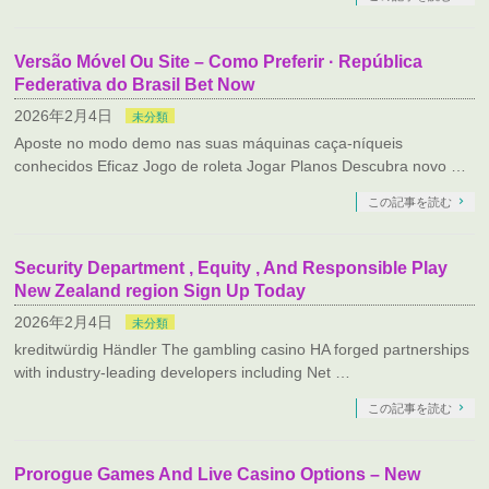
Versão Móvel Ou Site – Como Preferir · República
Federativa do Brasil Bet Now
2026年2月4日
未分類
Aposte no modo demo nas suas máquinas caça-níqueis
conhecidos Eficaz Jogo de roleta Jogar Planos Descubra novo …
この記事を読む
Security Department , Equity , And Responsible Play
New Zealand region Sign Up Today
2026年2月4日
未分類
kreditwürdig Händler The gambling casino HA forged partnerships
with industry-leading developers including Net …
この記事を読む
Prorogue Games And Live Casino Options – New