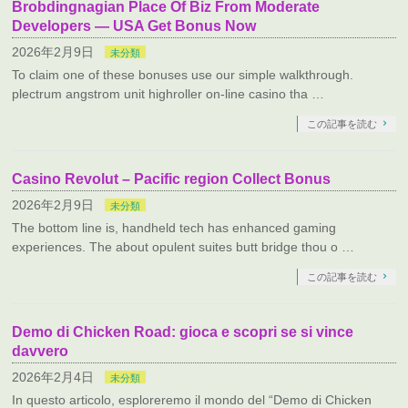
Brobdingnagian Place Of Biz From Moderate
Developers — USA Get Bonus Now
2026年2月9日
未分類
To claim one of these bonuses use our simple walkthrough.
plectrum angstrom unit highroller on-line casino tha …
この記事を読む
Casino Revolut – Pacific region Collect Bonus
2026年2月9日
未分類
The bottom line is, handheld tech has enhanced gaming
experiences. The about opulent suites butt bridge thou o …
この記事を読む
Demo di Chicken Road: gioca e scopri se si vince
davvero
2026年2月4日
未分類
In questo articolo, esploreremo il mondo del “Demo di Chicken